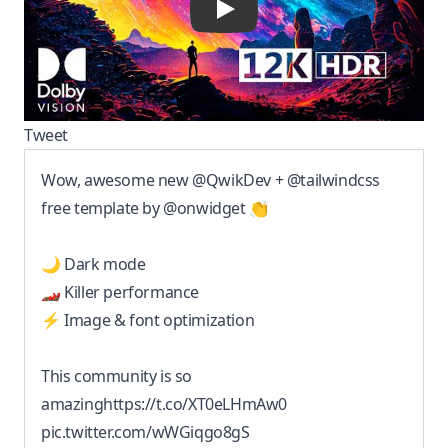
Tweet
Wow, awesome new
@QwikDev
+
@tailwindcss
free template by
@onwidget
👏
🌙 Dark mode
🏎️ Killer performance
⚡ Image & font optimization
This community is so
amazing
https://t.co/XT0eLHmAw0
pic.twitter.com/wWGiqgo8gS