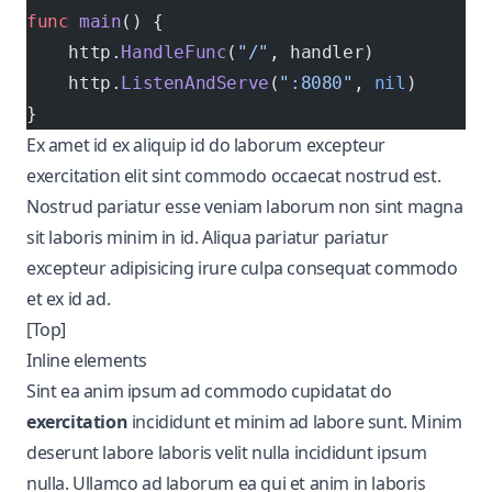
func
 main
() {
    http.
HandleFunc
(
"/"
, handler)
    http.
ListenAndServe
(
":8080"
, 
nil
)
}
Ex amet id ex aliquip id do laborum excepteur
exercitation elit sint commodo occaecat nostrud est.
Nostrud pariatur esse veniam laborum non sint magna
sit laboris minim in id. Aliqua pariatur pariatur
excepteur adipisicing irure culpa consequat commodo
et ex id ad.
[Top]
Inline elements
Sint ea anim ipsum ad commodo cupidatat do
exercitation
incididunt et minim ad labore sunt. Minim
deserunt labore laboris velit nulla incididunt ipsum
nulla. Ullamco ad laborum ea qui et anim in laboris