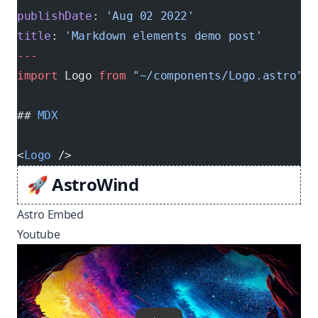
publishDate
: 
'Aug 02 2022'
title
: 
'Markdown elements demo post'
---
import
 Logo 
from
 "~/components/Logo.astro"
;
## 
MDX
<
Logo
 />
🚀 AstroWind
Astro Embed
Youtube
Play