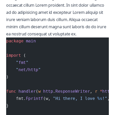
occaecat cillum Lorem proident. In sint dolor ullamco
ad do adipisicing amet id excepteur Lorem aliquip sit
irure veniam laborum duis cillum. Aliqua occaecat
minim cillum deserunt magna sunt laboris do do irure
ea nostrud consequat ut voluptate ex.
package
 main
import
 (
    "
fmt
"
    "
net/http
"
)
func
 handler
(
w
 http
.
ResponseWriter
, 
r
 *
http
.
    fmt.
Fprintf
(w, 
"Hi there, I love 
%s
!"
, r
}