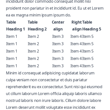
incididunt dolor commodo consequat mollit nisi
proident non pariatur in et incididunt id. Eu ut et Lorem
ea ex magna minim ipsum ipsum do.
Table
Table
Center
Right
Table
Heading 1
Heading 2
align
align
Heading 5
Item 1
Item 2
Item 3
Item 4
Item 5
Item 1
Item 2
Item 3
Item 4
Item 5
Item 1
Item 2
Item 3
Item 4
Item 5
Item 1
Item 2
Item 3
Item 4
Item 5
Item 1
Item 2
Item 3
Item 4
Item 5
Minim id consequat adipisicing cupidatat laborum
culpa veniam non consectetur et duis pariatur
reprehenderit eu ex consectetur. Sunt nisi qui eiusmod
ut cillum laborum Lorem officia aliquip laboris ullamco
nostrud laboris non irure laboris. Cillum dolore labore
Lorem deserunt mollit voluptate esse incididunt ex