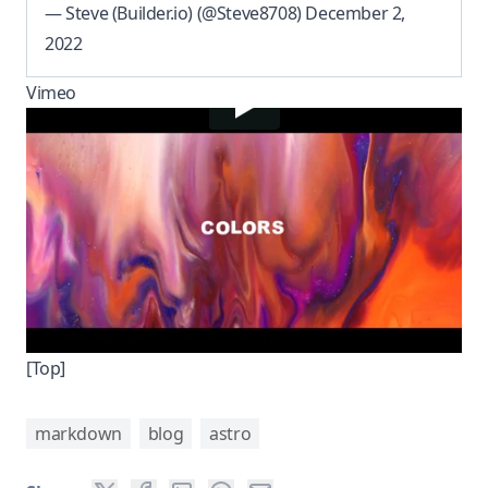
— Steve (Builder.io) (@Steve8708)
December 2,
2022
Vimeo
[Top]
markdown
blog
astro